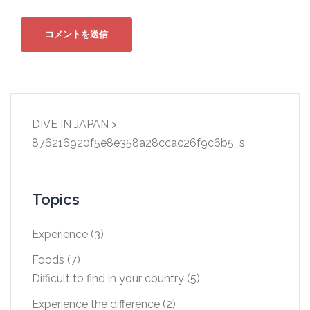
DIVE IN JAPAN
>
876216920f5e8e358a28ccac26f9c6b5_s
Topics
Experience
(3)
Foods
(7)
Difficult to find in your country
(5)
Experience the difference
(2)