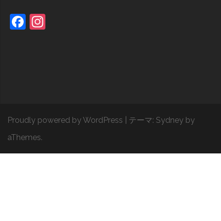
Facebook
Instagram
Proudly powered by WordPress
|
テーマ:
Sydney
by
aThemes.