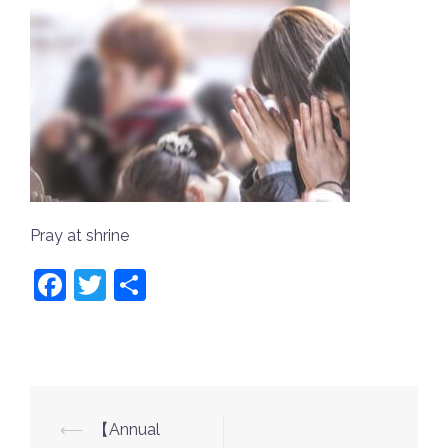
Pray at shrine
Facebook
Twitter
共
有
⟵
【Annual
投