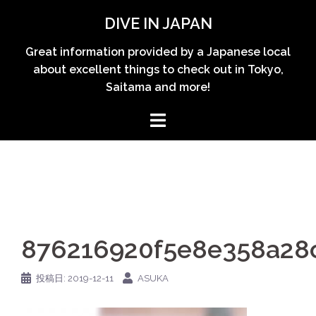
コ
DIVE IN JAPAN
ン
テ
Great information provided by a Japanese local
ン
about excellent things to check out in Tokyo,
ツ
Saitama and more!
へ
ス
キ
ッ
プ
876216920f5e8e358a28
投稿日:
2019-12-11
ASUKA