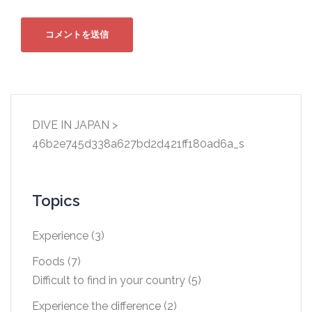
DIVE IN JAPAN
>
46b2e745d338a627bd2d421ff180ad6a_s
Topics
Experience
(3)
Foods
(7)
Difficult to find in your country
(5)
Experience the difference
(2)