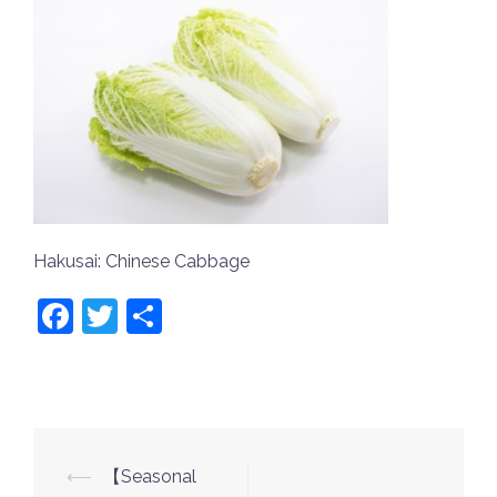
Hakusai: Chinese Cabbage
Facebook
Twitter
共
有
⟵
【Seasonal
投