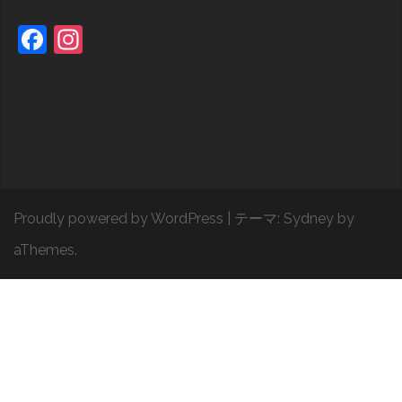
Facebook
Instagram
Proudly powered by WordPress
|
テーマ:
Sydney
by
aThemes.