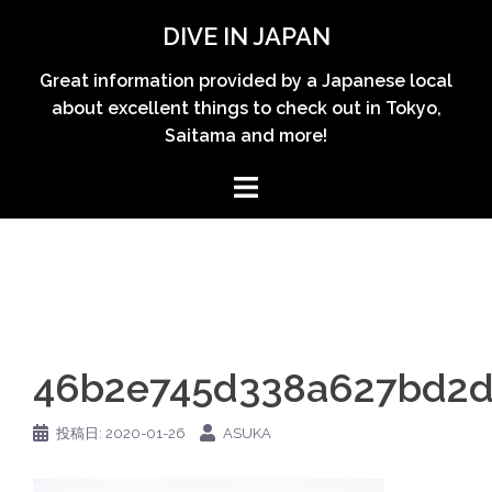
コ
DIVE IN JAPAN
ン
テ
Great information provided by a Japanese local
ン
about excellent things to check out in Tokyo,
ツ
Saitama and more!
へ
ス
キ
ッ
プ
46b2e745d338a627bd2d
投稿日:
2020-01-26
ASUKA