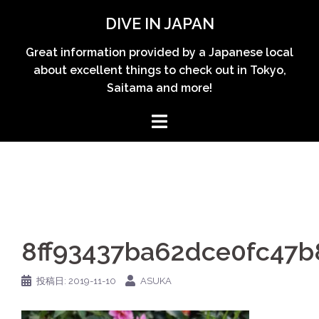
コ
DIVE IN JAPAN
ン
テ
Great information provided by a Japanese local
ン
about excellent things to check out in Tokyo,
ツ
Saitama and more!
へ
ス
キ
ッ
プ
8ff93437ba62dce0fc47b
投稿日:
2019-11-10
ASUKA