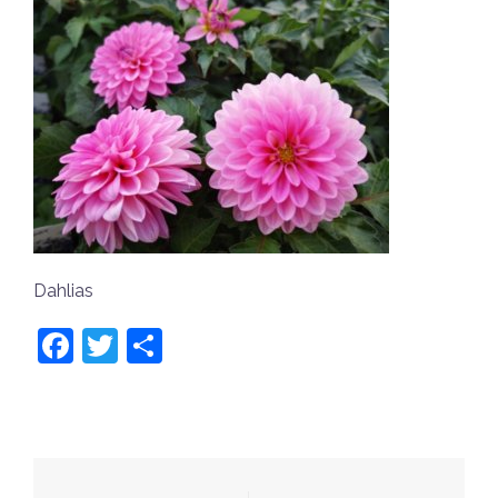
Dahlias
Facebook
Twitter
共
有