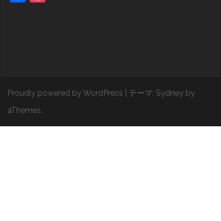
Proudly powered by WordPress
|
テーマ:
Sydney
by
aThemes.