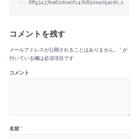
⟵
8ff93437ba62dce0fc47b850e405a1d0_s
投
稿
ナ
ビ
コメントを残す
ゲ
メールアドレスが公開されることはありません。
*
が
ー
付いている欄は必須項目です
シ
ョ
コメント
ン
名前
*