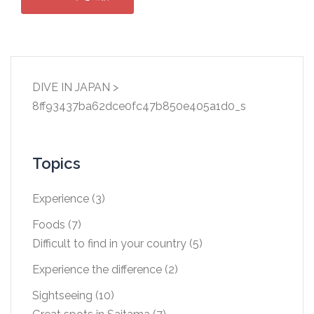
DIVE IN JAPAN
>
8ff93437ba62dce0fc47b850e405a1d0_s
Topics
Experience
(3)
Foods
(7)
Difficult to find in your country
(5)
Experience the difference
(2)
Sightseeing
(10)