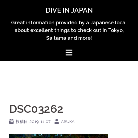
コ
DIVE IN JAPAN
ン
テ
Great information provided by a Japanese local
ン
about excellent things to check out in Tokyo,
ツ
Saitama and more!
へ
ス
キ
ッ
プ
DSC03262
投稿日:
2019-11-07
ASUKA