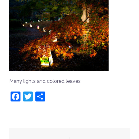
Many lights and colored leaves
Facebook
Twitter
共
有