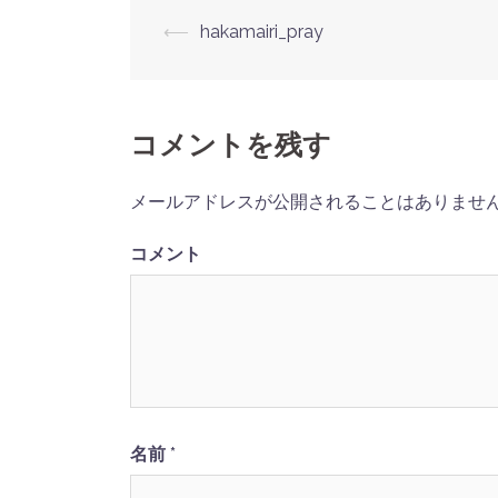
⟵
hakamairi_pray
投
稿
コメントを残す
ナ
ビ
メールアドレスが公開されることはありませ
ゲ
コメント
ー
シ
ョ
ン
名前
*