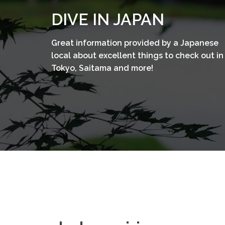
コ
DIVE IN JAPAN
ン
テ
Great information provided by a Japanese
ン
local about excellent things to check out in
ツ
Tokyo, Saitama and more!
へ
ス
キ
ッ
プ