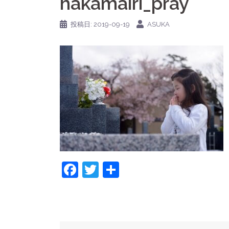
hakamairi_pray
投稿日:
2019-09-19
ASUKA
Facebook
Twitter
共
有