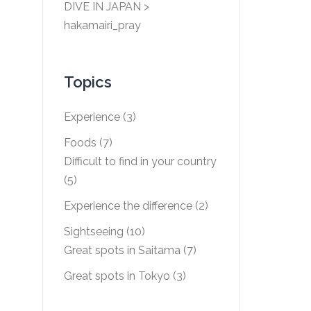
DIVE IN JAPAN
>
hakamairi_pray
Topics
Experience
(3)
Foods
(7)
Difficult to find in your country
(5)
Experience the difference
(2)
Sightseeing
(10)
Great spots in Saitama
(7)
Great spots in Tokyo
(3)