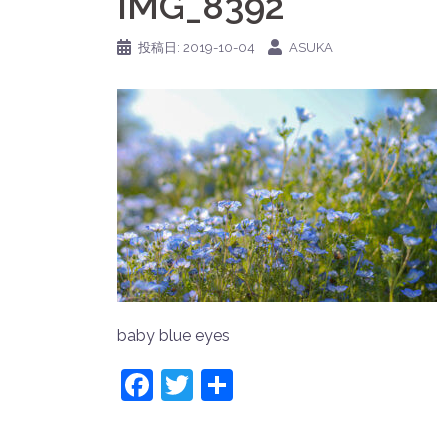
IMG_8392
投稿日:
2019-10-04
ASUKA
baby blue eyes
Facebook
Twitter
共
有