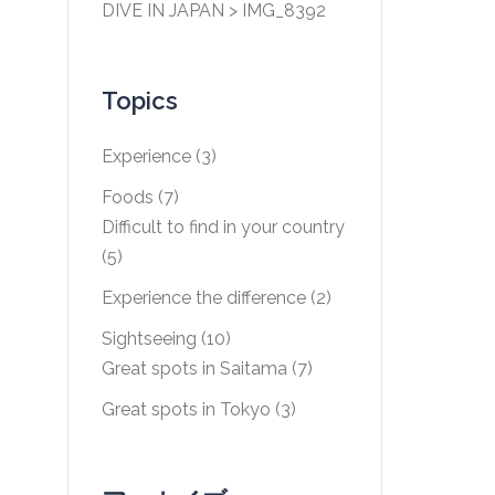
DIVE IN JAPAN
>
IMG_8392
Topics
Experience
(3)
Foods
(7)
Difficult to find in your country
(5)
Experience the difference
(2)
Sightseeing
(10)
Great spots in Saitama
(7)
Great spots in Tokyo
(3)