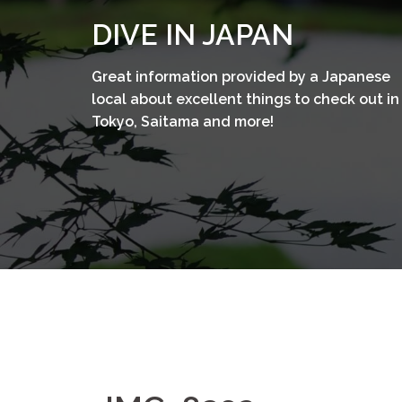
コ
DIVE IN JAPAN
ン
テ
Great information provided by a Japanese
ン
local about excellent things to check out in
ツ
Tokyo, Saitama and more!
へ
ス
キ
ッ
プ