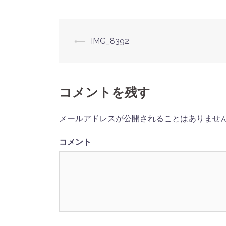
⟵
IMG_8392
投
稿
コメントを残す
ナ
ビ
メールアドレスが公開されることはありませ
ゲ
コメント
ー
シ
ョ