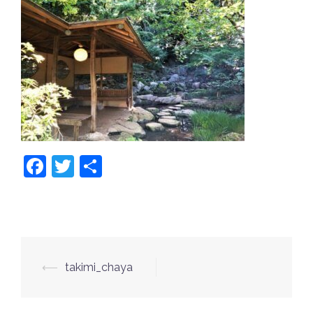
Facebook
Twitter
共
有
⟵
takimi_chaya
投
稿