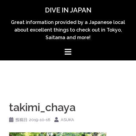
コ
DIVE IN JAPAN
ン
テ
Great information provided by a Japanese local
ン
about excellent things to check out in Tokyo,
ツ
Saitama and more!
へ
ス
キ
ッ
プ
takimi_chaya
投稿日:
2019-10-18
ASUKA